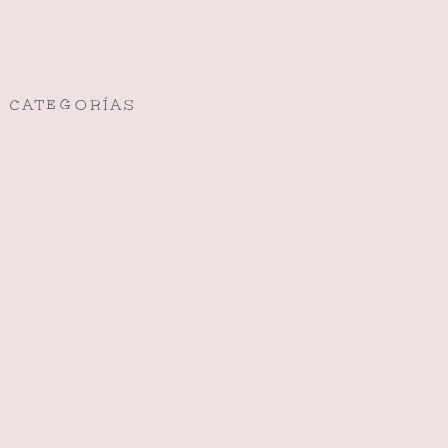
- AINHOA Y DYLAN - Sesión infantil de hermanos
en estudio en Plasencia
CATEGORÍAS
- Inicio
- General
- MATERNIDAD
- RECIÉN NACIDOS (New Born)
- BEBÉS
- INFANTIL Y FAMILIAR
- CUMPLEAÑOS
- COMUNIONES
- SEGUIMIENTOS DEL PRIMER AÑITO