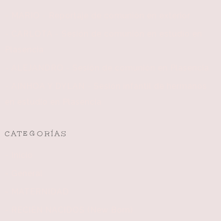
- MARIO - Reportaje de comunión en exterior
- CARLOTA - Sesión de comunión en estudio en
Plasencia
- ALEJANDRO - Sesión de comunión en Plasencia
- AINHOA Y DYLAN - Sesión infantil de hermanos
en estudio en Plasencia
CATEGORÍAS
- Inicio
- General
- MATERNIDAD
- RECIÉN NACIDOS (New Born)