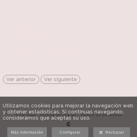
- BEBÉS
- INFANTIL Y FAMILIAR
- CUMPLEAÑOS
- COMUNIONES
- SEGUIMIENTOS DEL PRIMER AÑITO
Ver anterior
Ver siguiente
Utilizamos cookies para mejorar la navegación web
y obtener estadísticas. Si continuas navegando,
Aviso legal
-
Política de cookies
-
Política de privacidad
consideramos que aceptas su uso.
Más información
Configurar
Rechazar