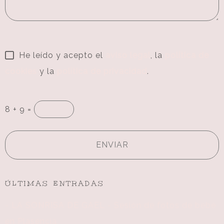
He leído y acepto el
aviso legal
, la
política de
cookies
y la
política de privacidad
.
8 + 9 =
ÚLTIMAS ENTRADAS
- LA SONRISA DE GAEL - Sesión de fotos de bebé
en Plasencia